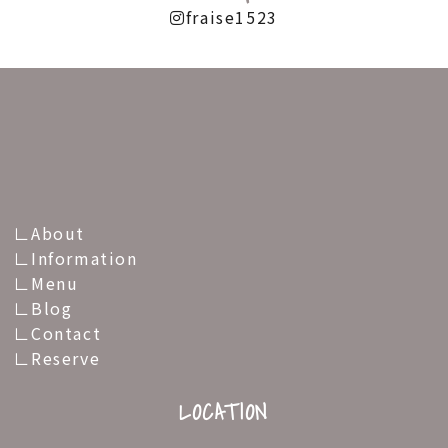
fraise1523
About
Information
Menu
Blog
Contact
Reserve
LOCATION