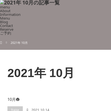
menu
About
Information
Menu
Blog
Contact
Reserve
ご予約
ホーム
2021年 10月
2021年 10月
10月🎃
fraise
2021.10.14