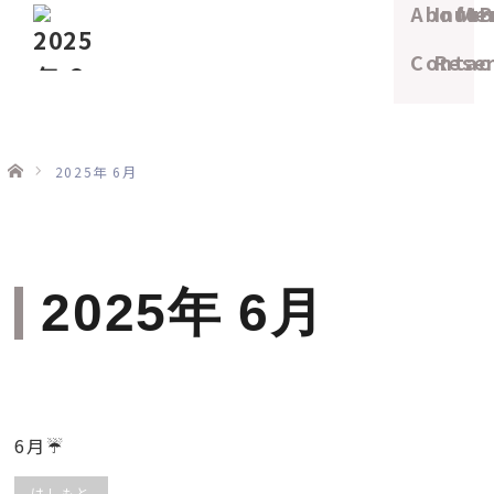
About
Info
Me
B
Contac
Rese
ホーム
2025年 6月
2025年 6月
6月☔️
はしもと