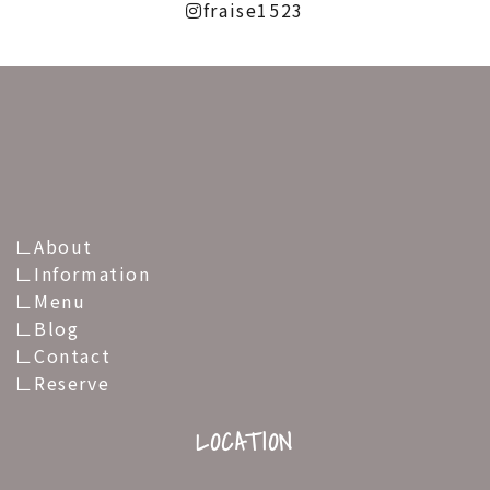
fraise1523
About
Information
Menu
Blog
Contact
Reserve
LOCATION