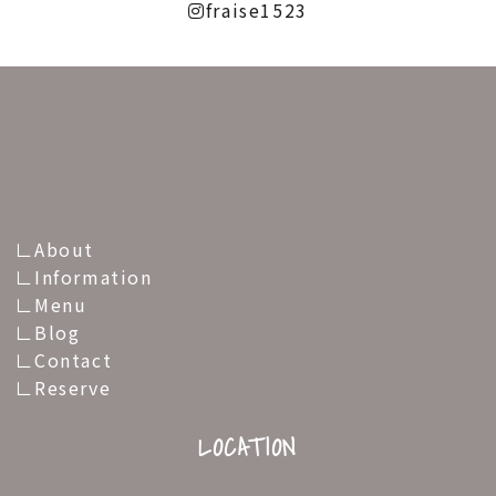
fraise1523
About
Information
Menu
Blog
Contact
Reserve
LOCATION