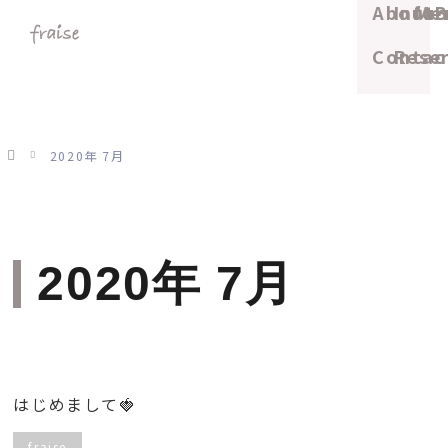
About
Info
Me
B
Contac
Rese
ホーム
2020年 7月
2020年 7月
はじめまして🍓
fraise