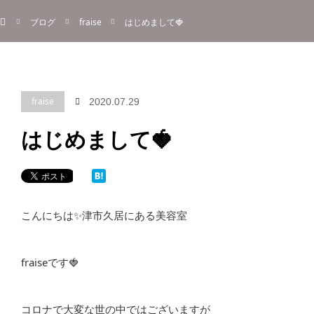
ホーム
menu
ブログ
fraise
はじめまして🍓
About
Information
Menu
Blog
Contact
Reserve
ご予約
fraise
2020.07.29
はじめまして🍓
こんにちは✨津市久居にある美容室
fraiseです🍓
コロナで大変な世の中ではございますが