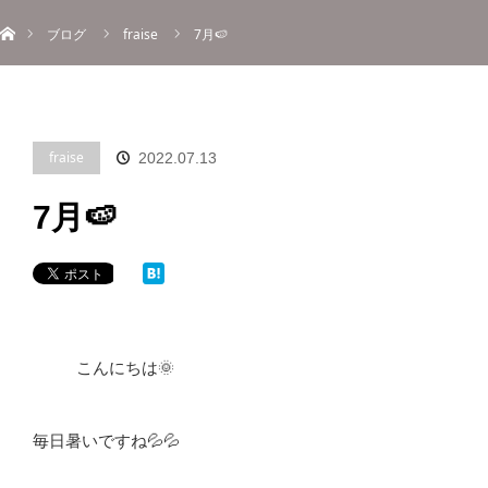
ホーム
menu
ブログ
fraise
7月🍉
About
Information
Menu
Blog
Contact
Reserve
ご予約
fraise
2022.07.13
7月🍉
こんにちは🌞
毎日暑いですね💦💦