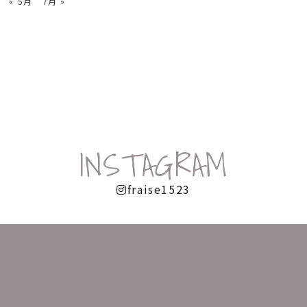
« 5月
7月 »
INSTAGRAM
fraise1523