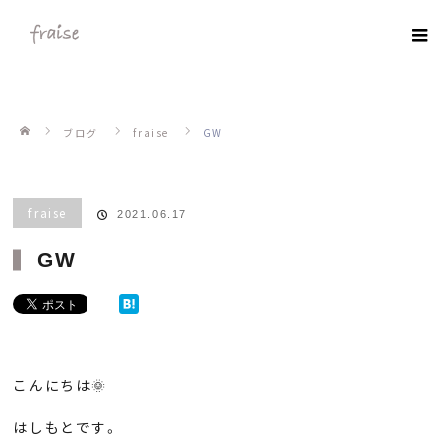
ホーム
ブログ
fraise
GW
fraise
2021.06.17
GW
こんにちは🌞
はしもとです。