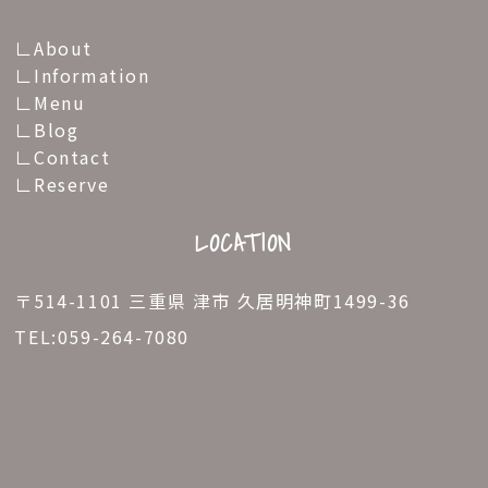
About
Information
Menu
Blog
Contact
Reserve
LOCATION
〒514-1101 三重県 津市 久居明神町1499-36
TEL:
059-264-7080