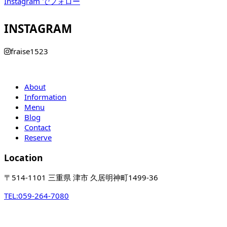
Instagram でフォロー
INSTAGRAM
fraise1523
About
Information
Menu
Blog
Contact
Reserve
Location
〒514-1101 三重県 津市 久居明神町1499-36
TEL:
059-264-7080