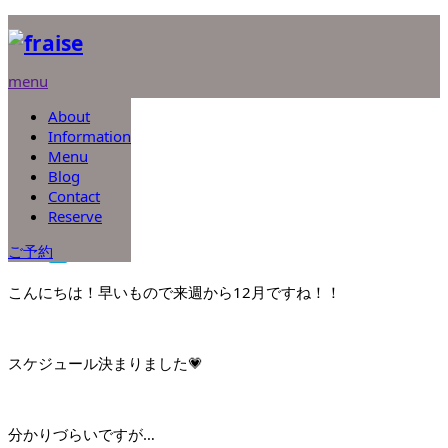
ホーム
ブログ
未分類
menu
About
未分類
Information
2020.11.27
Menu
Blog
Contact
Reserve
ご予約
こんにちは！早いもので来週から12月ですね！！
スケジュール決まりました💗
分かりづらいですが…