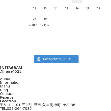
22
23
24
25
26
27
28
29
30
« 10月
12月 »
Instagram でフォロー
INSTAGRAM
fraise1523
About
Information
Menu
Blog
Contact
Reserve
Location
〒514-1101 三重県 津市 久居明神町1499-36
TEL:
059-264-7080