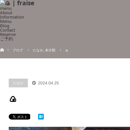
menu
About
Information
Menu
Blog
Contact
Reserve
ご予約
ホーム
ブログ
たなか
,
未分類
🍙
たなか
2024.04.25
🍙