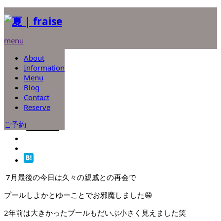
ホーム
ブログ
未分類
menu
夏
About
未分類
Information
2022.07.31
Menu
Blog
夏
Contact
Reserve
ご予約
7月最後の今日は久々の親戚との再会で
プールしよかとゆーことでお邪魔しました😁
2年前は大きかったプールもだいぶ小さく見えました笑