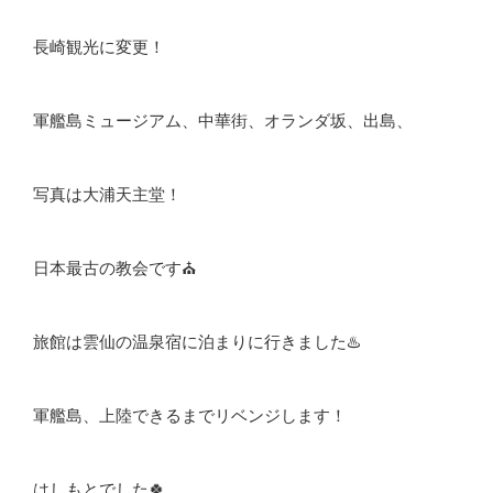
長崎観光に変更！
軍艦島ミュージアム、中華街、オランダ坂、出島、
写真は大浦天主堂！
日本最古の教会です⛪️
旅館は雲仙の温泉宿に泊まりに行きました♨️
軍艦島、上陸できるまでリベンジします！
はしもとでした🍀