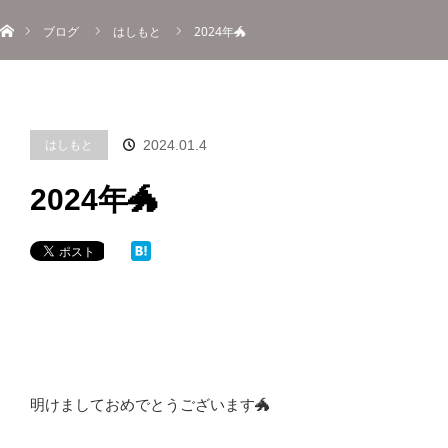
ホーム
menu
ブログ
はしもと
2024年🐲
About
Information
Menu
Blog
Contact
Reserve
ご予約
はしもと
2024.01.4
2024年🐲
明けましておめでとうございます🐲