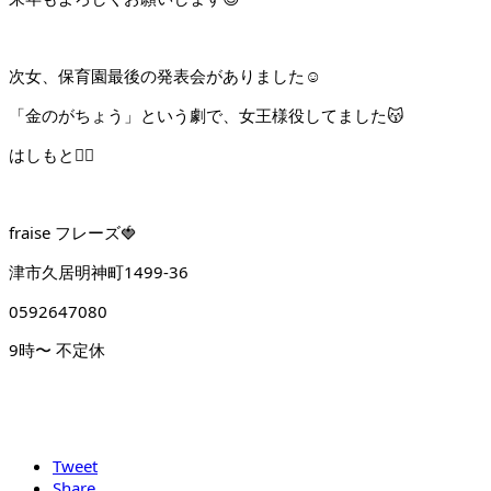
次女、保育園最後の発表会がありました☺️
「金のがちょう」という劇で、女王様役してました
😽
はしもと
💁‍♀️
fraise フレーズ🍓
津市久居明神町1499-36
0592647080
9時〜 不定休
Tweet
Share