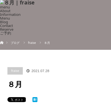
menu
About
Information
Menu
Blog
Contact
Reserve
ご予約
ホーム
ブログ
fraise
８月
fraise
2021.07.28
８月