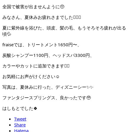
全国で被害が出ませんように🥺
みなさん、夏休みお疲れさまでした🙇🏻‍♀️
夏に紫外線を浴びた、頭皮、髪の毛、もうそろそろ疲れが出る
頃💦
fraiseでは、トリートメント1650円〜、
炭酸シャンプー1100円、ヘッドスパ3300円、
カラーやカットに追加できます💆‍♀️
お気軽にお声がけください☺️
写真は、夏休みに行った、ディズニーシー✨✨
ファンタジースプリングス、良かったです🥹
はしもとでした🍀
Tweet
Share
Hatena