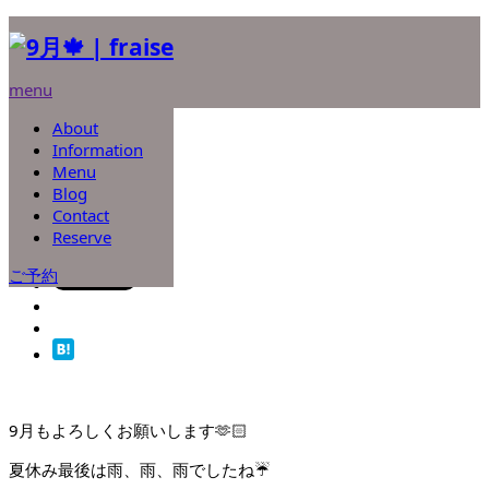
ホーム
ブログ
はしもと
menu
9月🍁
About
はしもと
Information
2024.08.1
Menu
Blog
9月🍁
Contact
Reserve
ご予約
9月もよろしくお願いします🫶🏻
夏休み最後は雨、雨、雨でしたね☔️