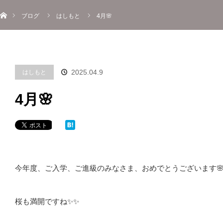
ホーム
menu
ブログ
はしもと
4月🌸
About
Information
Menu
Blog
Contact
Reserve
ご予約
はしもと
2025.04.9
4月🌸
今年度、ご入学、ご進級のみなさま、おめでとうございます
桜も満開ですね✨✨