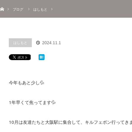
ホーム
menu
ブログ
はしもと
About
Information
Menu
Blog
Contact
Reserve
ご予約
はしもと
2024.11.1
今年もあと少し💦
1年早くて焦ってます💦
10月は友達たちと大阪駅に集合して、キルフェボン行ってき