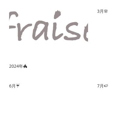
3月🌸
2024年🐲
6月☔️
7月🍉